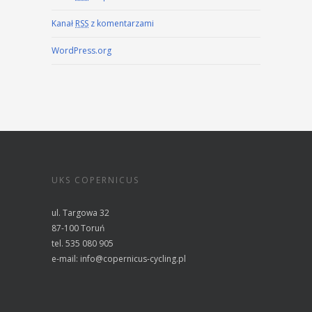
Kanał
RSS
z komentarzami
WordPress.org
UKS COPERNICUS
ul. Targowa 32
87-100 Toruń
tel. 535 080 905
e-mail:
info@copernicus-cycling.pl