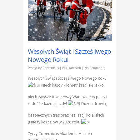
Wesołych Świąt i Szczęśliwego
Nowego Roku!
Posted by
Copernicus
|
Bez kategorii
|
No Comments
Wesołych Świąt i Szczęśliwego Nowego Roku!
Niech każdy kilometr kręci się lekko,
niech zawsze towarzyszy Wam wiatr w plecy i
radość z każdej jazdy!
Dużo zdrowia,
bezpiecznych tras oraz realizacji kolarskich
(i nie tylko) celów w 2026 roku!
Życzy Copernicus Akademia Michała