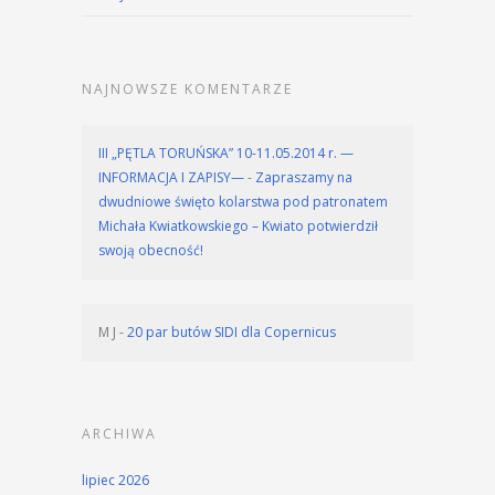
NAJNOWSZE KOMENTARZE
III „PĘTLA TORUŃSKA” 10-11.05.2014 r. —
INFORMACJA I ZAPISY—
-
Zapraszamy na
dwudniowe święto kolarstwa pod patronatem
Michała Kwiatkowskiego – Kwiato potwierdził
swoją obecność!
M J
-
20 par butów SIDI dla Copernicus
ARCHIWA
lipiec 2026